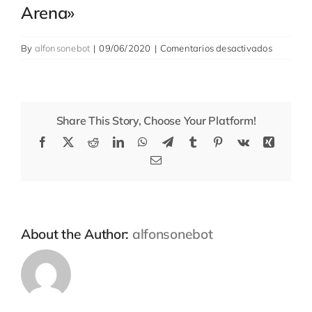
Arena»
en
By
alfonsonebot
|
09/06/2020
|
Comentarios desactivados
PROMAT
DE
CONSTR
Y
Share This Story, Choose Your Platform!
ARQUIT
ACTUAL.
Facebook
X
Reddit
LinkedIn
WhatsApp
Telegram
Tumblr
Pinterest
Vk
Xing
Nº
Email
2
Enero-
Febrero
2007.
About the Author:
alfonsonebot
«Madrid
Arena»