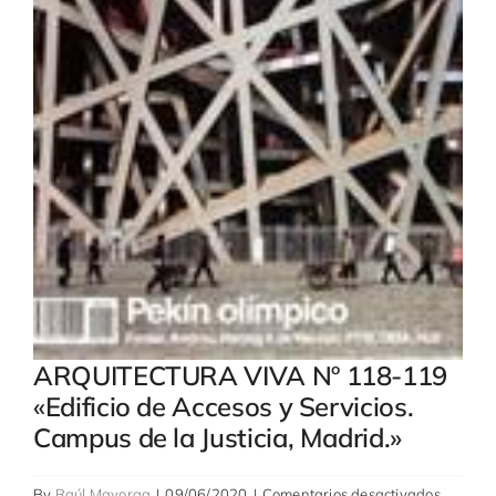
ARQUITECTURA VIVA Nº 118-119
«Edificio de Accesos y Servicios.
Campus de la Justicia, Madrid.»
en
By
Raúl Mayorga
|
09/06/2020
|
Comentarios desactivados